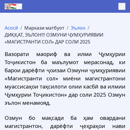
Асосӣ
/
Маркази матбуот
/
Эълон
/
ДИҚҚАТ, ЭЪЛОН!!! ОЗМУНИ ҶУМҲУРИЯВИИ
«МАГИСТРАНТИ СОЛ» ДАР СОЛИ 2025
Вазорати маориф ва илми Ҷумҳурии
Тоҷикистон ба маълумот мерасонад, ки
барои дарёфти ҷоизаи Озмуни ҷумҳуриявии
«Магистранти сол» миёни магистрантони
муассисаҳои таҳсилоти олии касбӣ ва илмии
Ҷумҳурии Тоҷикистон» дар соли 2025 Озмун
эълон менамояд.
Озмун бо мақсади ба ҳам овардани
магистрантон, дарёфти ҷеҳраҳои нави