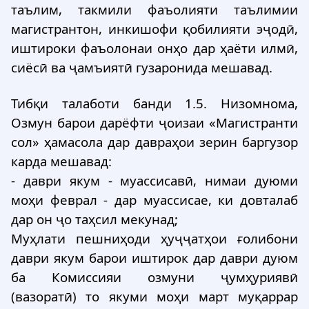
таълим, такмили фаъолияти таълимии
магистрантон, инкишофи қобилияти эҷодӣ,
иштироки фаъолонаи онҳо дар ҳаёти илмӣ,
сиёсӣ ва ҷамъиятӣ гузаронида мешавад.
Тибқи талаботи банди 1.5. Низомнома,
Озмун барои дарёфти ҷоизаи «Магистранти
сол» ҳамасола дар давраҳои зерин баргузор
карда мешавад:
- даври якум - муассисавӣ, нимаи дуюми
моҳи феврал - дар муассисае, ки довталаб
дар он ҷо таҳсил мекунад;
Муҳлати пешниҳоди ҳуҷҷатҳои ғолибони
даври якум барои иштирок дар даври дуюм
ба Комиссияи озмуни ҷумҳуриявӣ
(вазоратӣ) то якуми моҳи март муқаррар