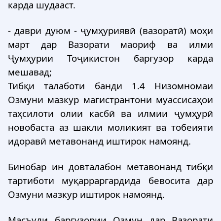
карда шудааст.
- даври дуюм - ҷумҳуриявӣ (вазоратӣ) моҳи
март дар Вазорати маориф ва илми
Ҷумҳурии Тоҷикистон баргузор карда
мешавад;
Тибқи талаботи банди 1.4 Низомномаи
Озмуни мазкур магистрантони муассисаҳои
таҳсилоти олии касбӣ ва илмии ҷумҳурӣ
новобаста аз шакли моликият ва тобеияти
идоравӣ метавонанд иштирок намоянд.
Бинобар ин довталабон метавонанд тибқи
тартиботи муқарраргардида бевосита дар
Озмуни мазкур иштирок намоянд.
Масъули баргузории Озмун дар Вазорати