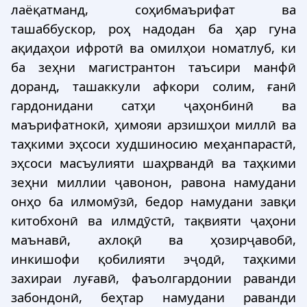
лаёқатманд, соҳибмаърифат ва
ташаббускор, роҳ надодан ба ҳар гуна
ақидаҳои ифротӣ ва омилҳои номатлуб, ки
ба зеҳни магистрантон таъсири манфӣ
доранд, ташаккули афкори солим, ғанӣ
гардонидани сатҳи ҷаҳонбинӣ ва
маърифатнокӣ, ҳимояи арзишҳои миллӣ ва
таҳкими эҳсоси худшиносию меҳанпарастӣ,
эҳсоси масъулияти шаҳрвандӣ ва таҳкими
зеҳни миллии ҷавонон, равона намудани
онҳо ба илмомӯзӣ, бедор намудани завқи
китобхонӣ ва илмдӯстӣ, тақвияти ҷаҳони
маънавӣ, ахлоқӣ ва ҳозирҷавобӣ,
инкишофи қобилияти эҷодӣ, таҳкими
захираи луғавӣ, фаъолгардонии раванди
забондонӣ, беҳтар намудани раванди