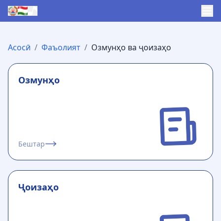
Асосӣ
/
Фаъолият
/
Озмунҳо ва ҷоизаҳо
Озмунҳо
Бештар
Ҷоизаҳо