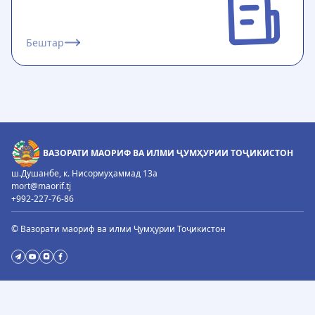
Бештар
ВАЗОРАТИ МАОРИФ ВА ИЛМИ ҶУМҲУРИИ ТОҶИКИСТОН
ш.Душанбе, к. Нисормуҳаммад 13а
mort@maorif.tj
+992-227-76-86
© Вазорати маориф ва илми Ҷумҳурии Тоҷикистон