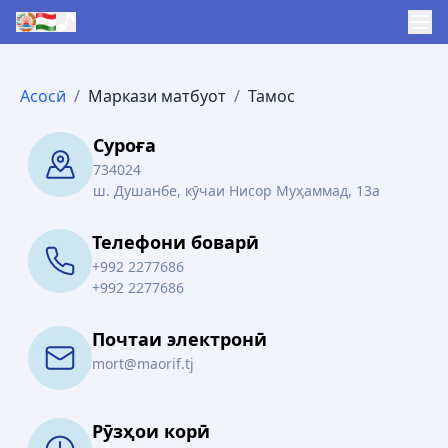
Асосӣ
/
Маркази матбуот
/
Тамос
Суроға
734024
ш. Душанбе, кӯчаи Нисор Муҳаммад, 13а
Телефони боварӣ
+992 2277686
+992 2277686
Почтаи электронӣ
mort@maorif.tj
Рӯзҳои корӣ