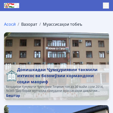
Асосӣ
/
Вазорат
/
Муассисаҳои тобеъ
Донишкадаи Ҷумҳуриявии такмили
ихтисос ва бозомӯзии кормандони
соҳаи маориф
Бо қарори Ҳукумати Ҷумҳурии Тоҷикистон аз 30 майи соли 2014,
№345 “Дар бораи муттаҳид намудани муассисаҳои давлатии
такмили ихтисос ва бозомўзии кормандони соҳаи маориф”
Бештар
Донишкадаҳои минтақавӣ (ВМКБ - шаҳри Хоруғ,...