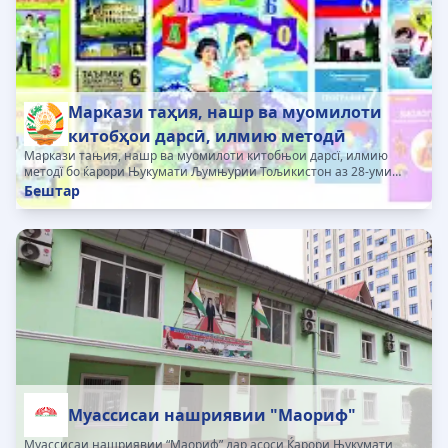
Маркази таҳия, нашр ва муомилоти
китобҳои дарсӣ, илмию методӣ
Маркази тањия, нашр ва муомилоти китобњои дарсї, илмию
методї бо ќарори Њукумати Љумњурии Тољикистон аз 28-уми
декабри соли 2006, №594 таъсис ёфта, тибќи замимаи 4-и Ќарори
Бештар
Њукумати Љумњурии Тољикистон аз...
Муассисаи нашриявии "Маориф"
Муассисаи нашриявии “Маориф” дар асоси Ќарори Њукумати