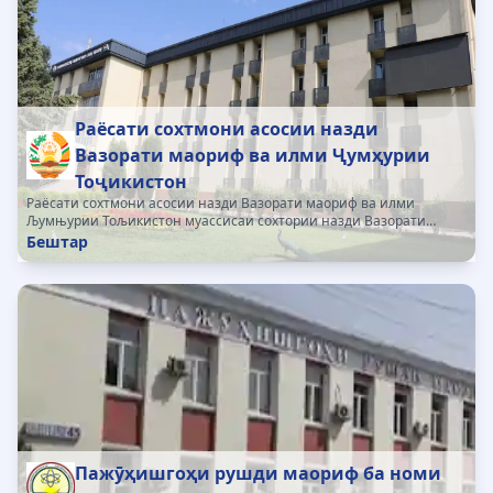
Раёсати сохтмони асосии назди
Вазорати маориф ва илми Ҷумҳурии
Тоҷикистон
Раёсати сохтмони асосии назди Вазорати маориф ва илми
Љумњурии Тољикистон муассисаи сохтории назди Вазорати
маориф ва илм ба њисоб меравад. Раёсат дар асоси ќарори
Бештар
Њукумати Љумњурии Тољикистон аз 03.03.2014, №145...
Пажӯҳишгоҳи рушди маориф ба номи