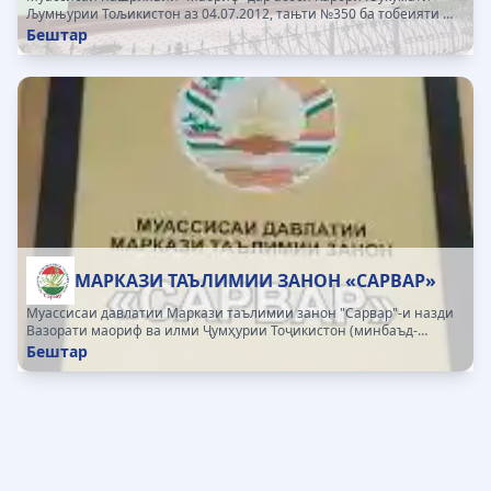
Љумњурии Тољикистон аз 04.07.2012, тањти №350 ба тобеияти
Вазорати маориф ва илми Љумњурии Тољикистон гузаронида
Бештар
шудааст. Муассис ва маќоми идоракунии Нашриёт Вазорати
маориф...
МАРКАЗИ ТАЪЛИМИИ ЗАНОН «САРВАР»
Муассисаи давлатии Маркази таълимии занон "Сарвар"-и назди
Вазорати маориф ва илми Ҷумҳурии Тоҷикистон (минбаъд-
Маркази таълимӣ) мақоми ҷумҳуриявӣ дошта, шомили сохтори
Бештар
Вазорати маориф ва илми Ҷумҳурии Тоҷикистон мебошад
Муассисаи давлатии...