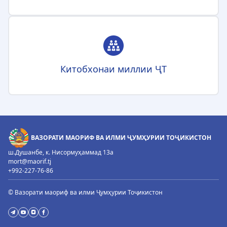
Китобхонаи миллии ҶТ
ВАЗОРАТИ МАОРИФ ВА ИЛМИ ҶУМҲУРИИ ТОҶИКИСТОН
ш.Душанбе, к. Нисормуҳаммад 13а
mort@maorif.tj
+992-227-76-86
© Вазорати маориф ва илми Ҷумҳурии Тоҷикистон