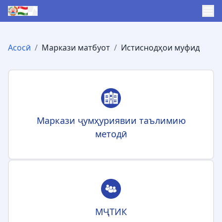
Асосӣ
/
Маркази матбуот
/
Истиснодҳои муфид
Маркази ҷумҳуриявии таълимию
методӣ
МҶТИК