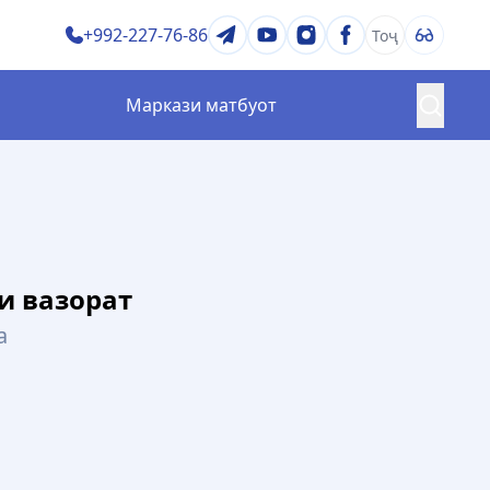
+992-227-76-86
Тоҷ
Маркази матбуот
ратегия ва барномаҳо
Сифати таҳсилот
ӣ
Озмунҳо ва ҷоизаҳо
ртиб ва қоидаҳо
Китобхона
и вазорат
а