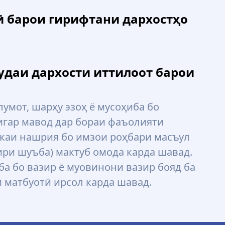
ӣ барои гирифтани дархостҳо
удаи дархости иттилоот барои
умот, шарҳу эзоҳ ё мусоҳиба бо
игар мавод дар бораи фаъолияти
нкаи нашрия бо имзои роҳбари масъул
ири шуъба) мактуб омода карда шавад.
ба бо вазир ё муовинони вазир бояд ба
 матбуотӣ ирсол карда шавад.