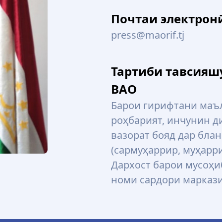
Почтаи электрон
press@maorif.tj
Тартиби тавсияш
ВАО
Барои гирифтани маъл
роҳбарият, инчунин д
вазорат бояд дар бла
(сармуҳаррир, муҳарр
Дархост барои мусоҳи
номи сардори маркази