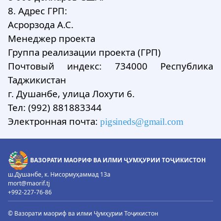
8. Адрес ГРП:
Асрорзода А.С.
Менеджер проекта
Группа реализации проекта (ГРП)
Почтовый индекс: 734000 Республика
Таджикистан
г. Душанбе, улица Лохути 6.
Тел: (992) 881883344
Электронная почта:
pigsineds
@
gmail
.
com
ВАЗОРАТИ МАОРИФ ВА ИЛМИ ҶУМҲУРИИ ТОҶИКИСТОН
ш.Душанбе, к. Нисормуҳаммад 13а
mort@maorif.tj
+992-227-76-86
© Вазорати маориф ва илми Ҷумҳурии Тоҷикистон