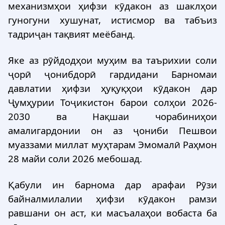
механизмҳои ҳифзи кӯдакон аз шаклҳои
гуногуни хушунат, истисмор ва табъиз
тадриҷан тақвият меёбанд.
Яке аз рӯйдодҳои муҳим ва таърихии соли
ҷорӣ ҷонибдорӣ гардидани Барномаи
давлатии ҳифзи ҳуқуқҳои кӯдакон дар
Ҷумҳурии Тоҷикистон барои солҳои 2026-
2030 ва Нақшаи чорабиниҳои
амалигардонии он аз ҷониби Пешвои
муаззами миллат муҳтарам Эмомалӣ Раҳмон
28 майи соли 2026 мебошад.
Қабули ин барнома дар арафаи Рӯзи
байналмилалии ҳифзи кӯдакон рамзи
равшани он аст, ки масъалаҳои вобаста ба