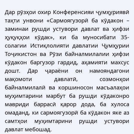
Дар рӯзҳои охир Конференсияи ҷумҳуриявӣ
таҳти унвони «Сармоягузорӣ ба кӯдакон –
заминаи рушди устувори давлат ва ҳифзи
ҳуқуқҳои кӯдак», ки ба муносибати 35-
солагии Истиқлолияти давлатии Ҷумҳурии
Тоҷикистон ва Рӯзи байналмилалии ҳифзи
кӯдакон баргузор гардид, аҳамияти махсус
дошт. Дар ҷараёни он намояндагони
мақомоти давлатӣ, созмонҳои
байналмилалӣ ва коршиносон масъалаҳои
муҳимтарини марбут ба рушди кӯдаконро
мавриди баррасӣ қарор дода, ба хулоса
омаданд, ки сармоягузорӣ ба кӯдакон яке аз
самтҳои муҳимтарини рушди устувори
давлат мебошад.