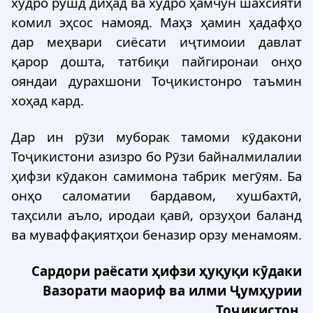
худро рушд диҳад ва худро ҳамчун шахсияти
комил эҳсос намояд. Маҳз ҳамин ҳадафҳо
дар меҳвари сиёсати иҷтимоии давлат
қарор дошта, татбиқи пайгиронаи онҳо
ояндаи дурахшони Тоҷикистонро таъмин
хоҳад кард.
Дар ин рӯзи муборак тамоми кӯдакони
Тоҷикистони азизро бо Рӯзи байналмилалии
ҳифзи кӯдакон самимона табрик мегӯям. Ба
онҳо саломатии бардавом, хушбахтӣ,
таҳсили аъло, иродаи қавӣ, орзуҳои баланд
ва муваффақиятҳои беназир орзу менамоям.
Сардори раёсати ҳифзи ҳуқуқи кӯдаки
Вазорати маориф ва илми Ҷумҳурии
Тоҷикистон,