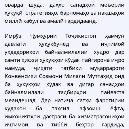
оварда шуда, даҳҳо санадҳои меъёрии
ҳуқуқӣ, стратегияҳо, барномаҳо ва нақшаҳои
миллӣ қабул ва амалӣ гардидаанд.
Имрӯз Ҷумҳурии Тоҷикистон ҳамчун
давлати ҳуқуқбунёд ва иҷтимоӣ
уҳдадориҳои байналмилалии худро дар
самти ҳифзи ҳуқуқҳои кӯдак пайгирона иҷро
намуда, ҷиҳати татбиқи муқаррароти
Конвенсияи Созмони Милали Муттаҳид оид
ба ҳуқуқҳои кӯдак ва дигар санадҳои
байналмилалӣ тадбирҳои пайваста
меандешад. Дар натиҷа сатҳи фарогирии
кӯдакон ба таҳсил афзоиш ёфта,
имкониятҳои дастрасӣ ба хизматрасониҳои
иҷтимоӣ ва тиббӣ беҳтар гардида,