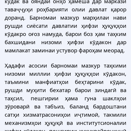
кӯдак ва ояндаи онҳо ҳамеша дар маркази
таваҷҷуҳи роҳбарияти олии давлат қарор
доранд. Барномаи мазкур марҳилаи нави
рушди сиёсати давлатии ҳифзи ҳуқуқҳои
кӯдакро оғоз намуда, барои боз ҳам таҳким
бахшидани низоми ҳифзи кӯдакон дар
мамлакат заминаи устувор фароҳам меорад.
Ҳадафи асосии барномаи мазкур таҳкими
низоми миллии ҳифзи ҳуқуқҳои кӯдакон,
таъмини манфиатҳои беҳтарини кӯдак,
рушди муҳити бехатар барои зиндагӣ ва
таҳсил, пешгирии ҳама гуна шаклҳои
зӯроварӣ ва табъиз, баланд бардоштани
сатҳи хизматрасониҳои иҷтимоӣ, такмили
механизмҳои ҳуқуқӣ ва институтсионалии
ҳифзи кӯдакон, пешгирии ҳуқуқвайронкунӣ