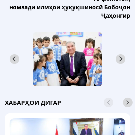
номзади илмҳои ҳуқуқшиносӣ Бобоҷон
Ҷаҳонгир
ХАБАРҲОИ ДИГАР