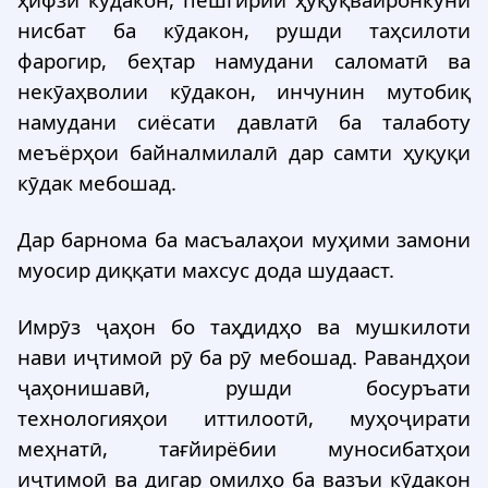
нисбат ба кӯдакон, рушди таҳсилоти
фарогир, беҳтар намудани саломатӣ ва
некӯаҳволии кӯдакон, инчунин мутобиқ
намудани сиёсати давлатӣ ба талаботу
меъёрҳои байналмилалӣ дар самти ҳуқуқи
кӯдак мебошад.
Дар барнома ба масъалаҳои муҳими замони
муосир диққати махсус дода шудааст.
Имрӯз ҷаҳон бо таҳдидҳо ва мушкилоти
нави иҷтимоӣ рӯ ба рӯ мебошад. Равандҳои
ҷаҳонишавӣ, рушди босуръати
технологияҳои иттилоотӣ, муҳоҷирати
меҳнатӣ, тағйирёбии муносибатҳои
иҷтимоӣ ва дигар омилҳо ба вазъи кӯдакон