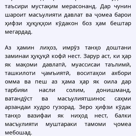
таъсири мустақим мерасонанд. Дар чунин
шароит масъулияти давлат ва ҷомеа барои
ҳифзи ҳуқуқҳои кӯдакон боз ҳам бештар
мегардад.
Аз ҳамин лиҳоз, имрӯз танҳо доштани
заминаи ҳуқуқӣ кофӣ нест. Зарур аст, ки ҳар
як мақоми давлатӣ, муассисаи таълимӣ,
ташкилоти ҷамъиятӣ, воситаҳои ахбори
омма ва пеш аз ҳама ҳар як оила дар
тарбияи насли солим, донишманд,
ватандӯст ва масъулиятшинос саҳми
арзандаи худро гузорад. Зеро ҳифзи кӯдак
танҳо вазифаи як ниҳод нест, балки
масъулияти муштараки тамоми ҷомеа
мебошад.