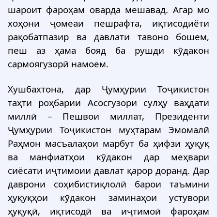
шароит фароҳам оварда мешавад. Агар мо
хоҳони ҷомеаи пешрафта, иқтисодиёти
рақобатпазир ва давлати тавоно бошем,
пеш аз ҳама бояд ба рушди кӯдакон
сармоягузорӣ намоем.
Хушбахтона, дар Ҷумҳурии Тоҷикистон
таҳти роҳбарии Асосгузори сулҳу ваҳдати
миллӣ – Пешвои миллат, Президенти
Ҷумҳурии Тоҷикистон муҳтарам Эмомалӣ
Раҳмон масъалаҳои марбут ба ҳифзи ҳуқуқ
ва манфиатҳои кӯдакон дар меҳвари
сиёсати иҷтимоии давлат қарор доранд. Дар
даврони соҳибистиқлолӣ барои таъмини
ҳуқуқҳои кӯдакон заминаҳои устувори
ҳуқуқӣ, иқтисодӣ ва иҷтимоӣ фароҳам