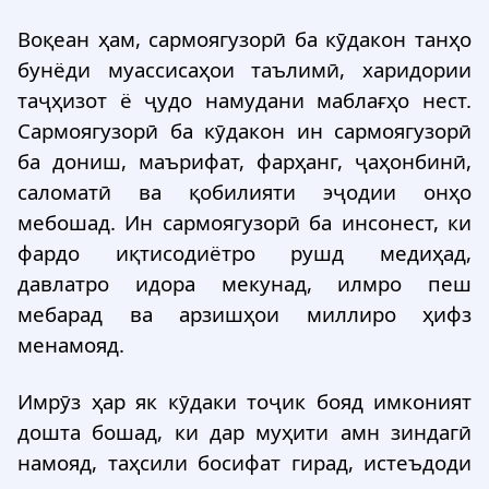
Воқеан ҳам, сармоягузорӣ ба кӯдакон танҳо
бунёди муассисаҳои таълимӣ, харидории
таҷҳизот ё ҷудо намудани маблағҳо нест.
Сармоягузорӣ ба кӯдакон ин сармоягузорӣ
ба дониш, маърифат, фарҳанг, ҷаҳонбинӣ,
саломатӣ ва қобилияти эҷодии онҳо
мебошад. Ин сармоягузорӣ ба инсонест, ки
фардо иқтисодиётро рушд медиҳад,
давлатро идора мекунад, илмро пеш
мебарад ва арзишҳои миллиро ҳифз
менамояд.
Имрӯз ҳар як кӯдаки тоҷик бояд имконият
дошта бошад, ки дар муҳити амн зиндагӣ
намояд, таҳсили босифат гирад, истеъдоди