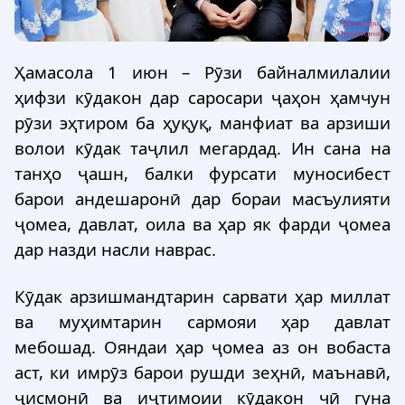
Ҳамасола 1 июн – Рӯзи байналмилалии
ҳифзи кӯдакон дар саросари ҷаҳон ҳамчун
рӯзи эҳтиром ба ҳуқуқ, манфиат ва арзиши
волои кӯдак таҷлил мегардад. Ин сана на
танҳо ҷашн, балки фурсати муносибест
барои андешаронӣ дар бораи масъулияти
ҷомеа, давлат, оила ва ҳар як фарди ҷомеа
дар назди насли наврас.
Кӯдак арзишмандтарин сарвати ҳар миллат
ва муҳимтарин сармояи ҳар давлат
мебошад. Ояндаи ҳар ҷомеа аз он вобаста
аст, ки имрӯз барои рушди зеҳнӣ, маънавӣ,
ҷисмонӣ ва иҷтимоии кӯдакон чӣ гуна