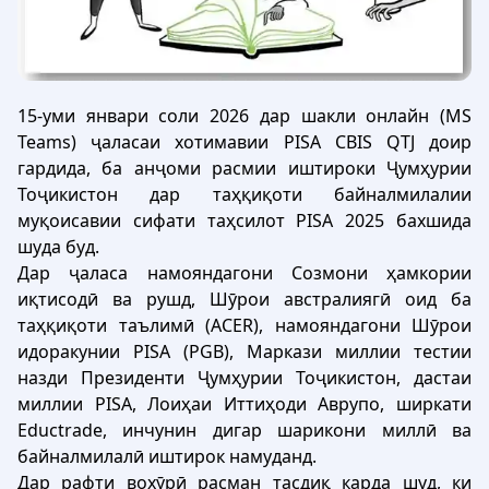
15-уми январи соли 2026 дар шакли онлайн (MS
Teams) ҷаласаи хотимавии PISA CBIS QTJ доир
гардида, ба анҷоми расмии иштироки Ҷумҳурии
Тоҷикистон дар таҳқиқоти байналмилалии
муқоисавии сифати таҳсилот PISA 2025 бахшида
шуда буд.
Дар ҷаласа намояндагони Созмони ҳамкории
иқтисодӣ ва рушд, Шӯрои австралиягӣ оид ба
таҳқиқоти таълимӣ (ACER), намояндагони Шӯрои
идоракунии PISA (PGB), Маркази миллии тестии
назди Президенти Ҷумҳурии Тоҷикистон, дастаи
миллии PISA, Лоиҳаи Иттиҳоди Аврупо, ширкати
Eductrade, инчунин дигар шарикони миллӣ ва
байналмилалӣ иштирок намуданд.
Дар рафти вохӯрӣ расман тасдиқ карда шуд, ки