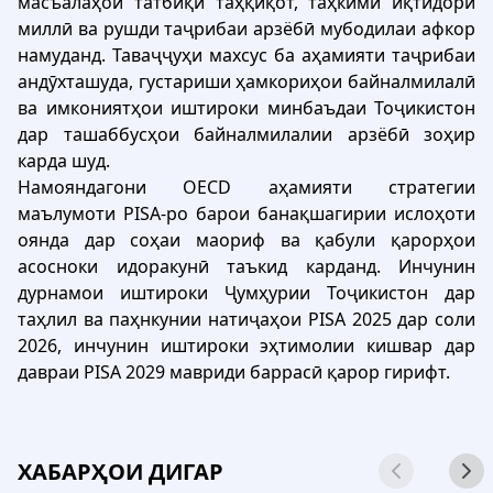
масъалаҳои татбиқи таҳқиқот, таҳкими иқтидори
миллӣ ва рушди таҷрибаи арзёбӣ мубодилаи афкор
намуданд. Таваҷҷуҳи махсус ба аҳамияти таҷрибаи
андӯхташуда, густариши ҳамкориҳои байналмилалӣ
ва имкониятҳои иштироки минбаъдаи Тоҷикистон
дар ташаббусҳои байналмилалии арзёбӣ зоҳир
карда шуд.
Намояндагони OECD аҳамияти стратегии
маълумоти PISA-ро барои банақшагирии ислоҳоти
оянда дар соҳаи маориф ва қабули қарорҳои
асосноки идоракунӣ таъкид карданд. Инчунин
дурнамои иштироки Ҷумҳурии Тоҷикистон дар
таҳлил ва паҳнкунии натиҷаҳои PISA 2025 дар соли
2026, инчунин иштироки эҳтимолии кишвар дар
давраи PISA 2029 мавриди баррасӣ қарор гирифт.
ХАБАРҲОИ ДИГАР