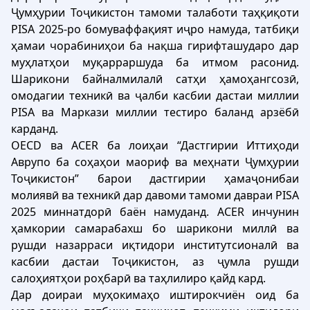
Ҷумҳурии Тоҷикистон тамоми талаботи таҳқиқоти
PISA 2025-ро бомуваффақият иҷро намуда, татбиқи
ҳамаи чорабиниҳои ба нақша гирифташударо дар
муҳлатҳои муқарраршуда ба итмом расонид.
Шарикони байналмилалӣ сатҳи ҳамоҳангсозӣ,
омодагии техникӣ ва ҷалби касбии дастаи миллии
PISA ва Маркази миллии тестиро баланд арзёбӣ
карданд.
OECD ва ACER ба лоиҳаи “Дастгирии Иттиҳоди
Аврупо ба соҳаҳои маориф ва меҳнати Ҷумҳурии
Тоҷикистон” барои дастгирии ҳамаҷонибаи
молиявӣ ва техникӣ дар давоми тамоми давраи PISA
2025 миннатдорӣ баён намуданд. ACER инчунин
ҳамкории самарабахш бо шарикони миллӣ ва
рушди назарраси иқтидори институтсионалӣ ва
касбии дастаи Тоҷикистон, аз ҷумла рушди
салоҳиятҳои роҳбарӣ ва таҳлилиро қайд кард.
Дар доираи муҳокимаҳо иштирокчиён оид ба