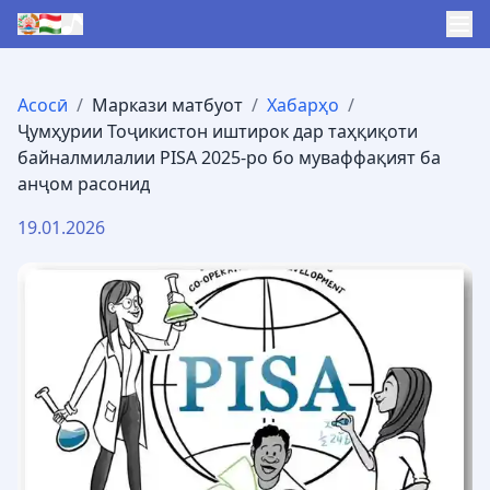
Асосӣ
/
Маркази матбуот
/
Хабарҳо
/
Ҷумҳурии Тоҷикистон иштирок дар таҳқиқоти
байналмилалии PISA 2025-ро бо муваффақият ба
анҷом расонид
19.01.2026