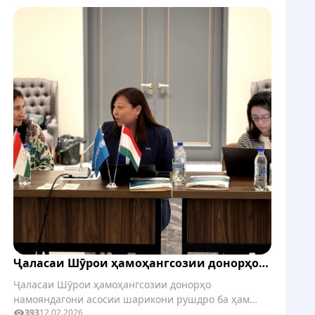
Ҷаласаи Шӯрои ҳамоҳангсозии донорҳо
оид ба бахши маориф дар Ҷумҳурии
Ҷаласаи Шӯрои ҳамоҳангсозии донорҳо
Тоҷикистон
намояндагони асосии шарикони рушдро ба ҳам
393
12.02.2026
оварда, масъалаҳои афзалиятноки ҳамоҳангсозӣ ва