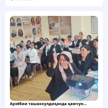
хонандагон (PISA) 2025 ва таҳияи Гузориши миллии
Ҷумҳурии Тоҷикистон оид ба PISA...
Арзёбии ташаккулдиҳанда ҳамчун