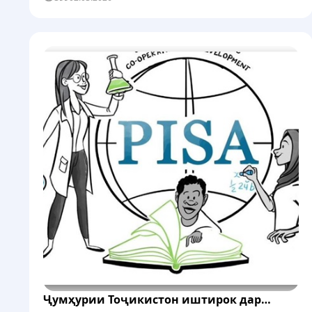
чорабинӣ донишҷӯён, омӯзгорон ва тренерон
иштирок намуда, сатҳи огоҳӣ ва фаҳмиши амалии...
Ҷумҳурии Тоҷикистон иштирок дар