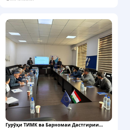
қадамҳои минбаъдаро ҷиҳати дастгирии ислоҳоти
бахши маориф дар Тоҷикистон баррасӣ карданд.
Ин ҷаласа бо дастгирии...
Гурӯҳи ТИМК ва Барномаи Дастгирии