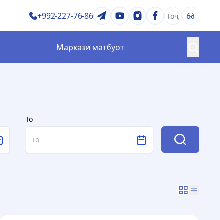
+992-227-76-86
Тоҷ
Маркази матбуот
ратегия ва барномаҳо
Сифати таҳсилот
ӣ
Озмунҳо ва ҷоизаҳо
ртиб ва қоидаҳо
Китобхона
То