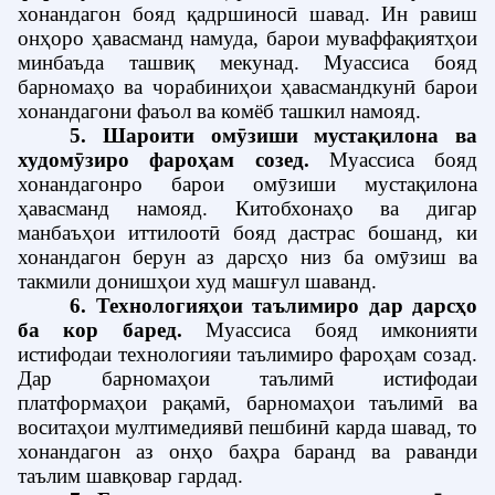
хонандагон бояд қадршиносӣ шавад. Ин равиш
онҳоро ҳавасманд намуда, барои муваффақиятҳои
минбаъда ташвиқ мекунад. Муассиса бояд
барномаҳо ва чорабиниҳои ҳавасмандкунӣ барои
хонандагони фаъол ва комёб ташкил намояд.
5. Шароити омӯзиши мустақилона ва
худомӯзиро фароҳам созед
.
Муассиса бояд
хонандагонро барои омӯзиши мустақилона
ҳавасманд намояд.
Китобхонаҳо ва дигар
манбаъҳои иттилоотӣ бояд дастрас бошанд, ки
хонандагон берун аз дарсҳо низ ба омӯзиш ва
такмили донишҳои худ машғул шаванд.
6. Технологияҳои таълимиро дар дарсҳо
ба кор баред
.
Муассиса бояд имконияти
истифодаи технологияи таълимиро фароҳам созад.
Дар барномаҳои таълимӣ истифодаи
платформаҳои рақамӣ, барномаҳои таълимӣ ва
воситаҳои мултимедиявӣ пешбинӣ карда шавад, то
хонандагон аз онҳо баҳра баранд ва раванди
таълим шавқовар гардад.