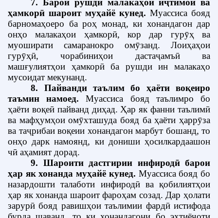
7. Барои рушди малакаҳои иҷтимоӣ ва
ҳамкорӣ шароит муҳайё кунед
.
Муассиса бояд
барномаҳоеро ба роҳ монад, ки хонандагон дар
онҳо малакаҳои ҳамкорӣ, кор дар гурӯҳ ва
муоширати самаранокро омӯзанд.
Лоиҳаҳои
гурӯҳӣ, чорабиниҳои дастаҷамъӣ ва
машғулиятҳои ҳамкорӣ ба рушди ин малакаҳо
мусоидат мекунанд.
8. Пайванди таълим бо ҳаёти воқеиро
таъмин намоед
.
Муассиса бояд таълимро бо
ҳаёти воқеӣ пайванд диҳад.
Ҳар як фанни таълимӣ
ва мафҳумҳои омӯхташуда бояд ба ҳаёти ҳаррӯза
ва таҷрибаи воқеии хонандагон марбут бошанд, то
онҳо дарк намоянд, ки дониши ҳосилкардаашон
чӣ аҳамият дорад.
9. Шароити дастгирии инфиродӣ барои
ҳар як хонанда муҳайё кунед
.
Муассиса бояд бо
назардошти талаботи инфиродӣ ва қобилиятҳои
ҳар як хонанда шароит фароҳам созад.
Дар ҳолати
зарурӣ бояд равишҳои таълимии фардӣ истифода
бурда шаванд, то ки хонандагони бо эҳтиёҷоти