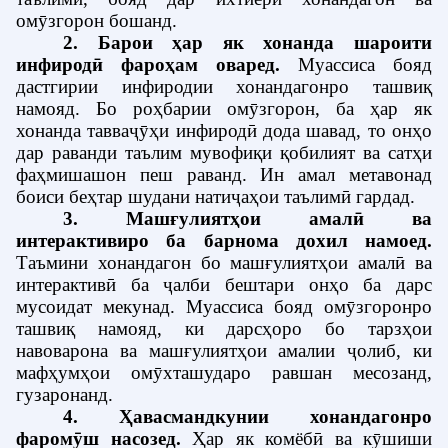
омӯзгорон бошанд.
2. Барои ҳар як хонанда шароити
инфиродӣ фароҳам оваред
.
Муассиса бояд
дастгирии инфиродии хонандагонро ташвиқ
намояд. Бо роҳбарии омӯзгорон, ба ҳар як
хонанда тавваҷӯҳи инфиродӣ дода шавад, то онҳо
дар раванди таълим мувофиқи қобилият ва сатҳи
фаҳмишашон пеш раванд. Ин амал метавонад
боиси беҳтар шудани натиҷаҳои таълимӣ гардад.
3. Машғулиятҳои амалӣ ва
интерактивиро ба барнома дохил намоед
.
Таъмини хонандагон бо машғулиятҳои амалӣ ва
интерактивӣ ба ҷалби бештари онҳо ба дарс
мусоидат мекунад.
Муассиса бояд омӯзгоронро
ташвиқ намояд, ки дарсҳоро бо тарзҳои
навоварона ва машғулиятҳои амалии ҷолиб, ки
мафҳумҳои омӯхташударо равшан месозанд,
гузаронанд.
4. Ҳавасмандкунии хонандагонро
фаромӯш насозед
.
Ҳар як комёбӣ ва кӯшиши