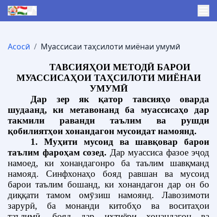
Асосӣ
/
Муассисаи таҳсилоти миёнаи умумӣ
ТАВСИЯҲОИ МЕТОДӢ БАРОИ
МУАССИСАҲОИ ТАҲСИЛОТИ МИЁНАИ
УМУМӢ
Дар зер як қатор тавсияҳо оварда
шудаанд, ки метавонанд ба муассисаҳо дар
такмили раванди таълим ва рушди
қобилиятҳои хонандагон мусоидат намоянд.
1. Муҳити мусоид ва шавқовар барои
таълим фароҳам созед
.
Дар муассиса фазое эҷод
намоед, ки хонандагонро ба таълим шавқманд
намояд.
Синфхонаҳо бояд равшан ва мусоид
барои таълим бошанд, ки хонандагон дар он бо
диққати тамом омӯзиш намоянд. Лавозимоти
зарурӣ, ба монанди китобҳо ва воситаҳои
таълимӣ, бояд дар ихтиёри хонандагон ва