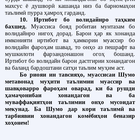
махсус ё душворӣ кашанда низ ба барномаҳои
таълимӣ пурра ҳамроҳ гарданд.
10. Иртибот бо волидайнро таҳким
бахшед
.
Муассиса бояд робитаи мунтазам бо
волидайнро нигоҳ дорад. Барои ҳар як хонанда
имконияти иртибот ва ҳамкории муассир бо
волидайн фароҳам шавад, то онҳо аз пешрафт ва
мушкилоти фарзандонашон огоҳ бошанд.
Иртибот бо волидайн барои дастгирии хонандагон
ва баланд бардоштани сатҳи таълим муҳим аст.
Бо риояи ин тавсияҳо, муассисаи Шумо
метавонад муҳити таълимии муассир ва
шавқоварро фароҳам оварад, ки ба рушди
ҳамаҷонибаи хонандагон ва ба
муваффақиятҳои таълимии онҳо мусоидат
мекунад. Ба Шумо дар кори таълимӣ ва
тарбиявии хонандагон комёбиҳои беназир
хоҳонем!