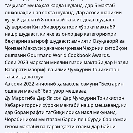
таҷҳизот муҷаҳҳаз карда шуданд, дар 5 мактаб
ошхонаҳои нав сохта шуданд. Дар асоси шарикии
хусусӣ-давлатӣ 8 нонпазӣ таъсис дода шудааст
Ду версияи Китоби дорухатҳои хӯроки мактабӣ
нашр шудааст, ки яке аз онҳо дар категорияҳои
беҳтарин эътироф шудааст: амнияти Озуқаворӣ ва
Ҷоизаи Махсуси ҳакамон ҷоизаи Ҷаҳонии китобҳои
ошпазии Gourmand World Cookbook Awards.
Соли 2023 маркази миллии ғизои мактабӣ дар Назди
Вазорати маориф ва илми Ҷумҳурии Тоҷикистон
таъсис дода шуд
Аз соли 2022 инҷониб ҳамасола озмуни "Беҳтарин
ошпази мактаб"баргузор мешавад.
Ду Маротиба Дар Як сол Дар Ҷумҳурии Тоҷикистон
Хабарнигорони хӯроки мактабӣ нашр мешаванд, ки
дар бораи рафти татбиқи лоиҳа нақл мекунанд.
Чорабиниҳои мунтазам барои пешбурди барномаи
ғизои мактабӣ ва тарзи ҳаети солим дар байни