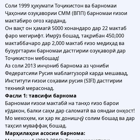
Соли 1999 ҳукумати Тоҷикистон ва барномаи
Ҷаҳонии озуқавории СММ (ВПП) барномаи ғизои
мактабиро оғоз карданд.
Он вақт он ҳамагӣ 5000 хонандаро дар 22 мактаб
фаро мегирифт. Имрӯз бошад, тақрибан 450,000
мактаббачаро дар 2,000 мактаб ғизо медиҳад ва
бузургтарин барномаи дастгирии озуқаворӣ дар
Тоҷикистон мебошад!
Аз соли 2013 инҷониб барнома аз ҷониби
Федератсияи Русия маблағгузорӣ карда мешавад,
Институти ғизои соҳавии русия (SIFI) дастгирии
техникӣ мерасонад.
Фасли 1: тавсифи барнома
Барномаи ғизои мактабӣ на танҳо ғизо барои
кӯдакон, балки саҳм дар саломатӣ ва ояндаи онҳост!
Мо мехоҳем, ки ҳар як донишҷӯ солим бошад ва дар
таҳсил муваффақ бошад.
Марҳилаҳои асосии барнома: