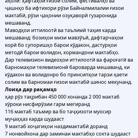
аҳолӣ: ҳафтаҳои ғизои солим, фестивалҳо ва
ҷашнҳо ба ифтихори рӯзи Байналмилалии ғизои
мактабӣ, рӯзи ҷаҳонии озуқаворӣ гузаронида
мешаванд.
Маводҳои иттилоотӣ ва таълимӣ таҳия карда
мешаванд: бозиҳои мизи мавзӯъӣ, дафтарчаҳои
корӣ бо супоришҳо барои кӯдакон, дастурҳои
методӣ барои волидон, кормандони мактабҳо.
Дар телевизион видеоҳои иттилоотӣ ва фароғатӣ ва
барномаҳои телевизионӣ бароварда мешаванд, ки
кӯдакон ва волидонро бо принсипҳои тарзи ҳаети
солим ва барномаи ғизои мактабӣ шинос мекунанд.
Лоиҳа дар рақамҳо
ҳар рӯз тақрибан 450 000 хонанда 2 000 мактаб
хӯроки нисфирӯзии гарм мегиранд
116 мактаб таъмир ва бо таҷҳизоти муосир
муҷаҳҳаз карда шудааст
9 мактаб хоҷагиҳои наздимактабӣ доранд
7 нонвойхона дар заминаи мактабҳо сохта шудааст