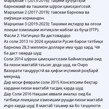
Марҳилаи 1 (2013-2016): Таҳияи ҳуҷҷатҳои
барномавӣ ва ташкили шӯрои ҳамоҳангсозӣ.
Марҳилаи 2 (2017-2019): тавсеаи барнома ва
омӯзиши кормандон.
Марҳилаи 3 (2019-2023): Таҳкими иқтидор ва оғози
лоиҳаи озмоишии интиқоли маблағ аз буҷа (FTP).
Фасли 2: Натиҷаҳо Ва дастовардҳо
Аз соли 2013 то 2024 ҳукумати Русия барои татбиқи
барнома 28,3 миллион доллари има ҷудо кард. Чӣ
ба даст оварда шуд:
Соли 2014 шӯрои ҳамоҳангсозии Байнисоҳавӣ оид
ба ғизои мактабӣ таъсис дода шуд, ки Онро
Вазорати тандурустӣ ва ҳифзи иҷтимоӣ роҳбарӣ
мекунад.
Дар моҳи феврали соли 2015 Консепсияи беҳтар
кардани ғизои мактабӣ тасдиқ карда шуд
Дар Соли 2016 Нақшаи аввали амалҳо оид ба
татбиқи лоиҳаҳои озмоишии рушди ғизои мактабӣ
иҷро карда шуд: 8 мактаб таъмир ва бо таҷҳизоти