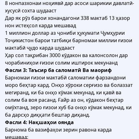
8 нонпазхонаи ноҳиявӣ дар асоси шарикии давлатӣ-
хусусӣ сохта шудааст
Дар як рӯз барои хонандагони 338 мактаб 13 ҳазор
нон истеҳсол карда мешавад
1 миллион доллар аз ҷониби ҳукумати Ҷумҳурии
Тоҷикистон барои татбиқи барномаи миллии ғизои
мактабӣ ҷудо карда шудааст
Ҳар сол тақрибан 3000 кӯдакон ва калонсолон дар
чорабиниҳои ғизои солим иштирок мекунанд
Фасли 3: Таъсир ба саломатӣ Ва маориф
Барномаи ғизои мактабӣ саломатии фарзандони
моро беҳтар кард. Онҳо хӯроки серғизо ва болаззат
мегиранд, ки ба онҳо кӯмак мекунад, ки қавӣ ва
солим ба воя расанд. Ғайр аз он, кӯдакон беҳтар
омӯхтанд, зеро ғизои хуб ба онҳо кӯмак мекунад, ки
ба дарсҳо диққати бештар диҳанд.
Фасли 4: Нақшаҳои оянда
Барнома ба вазифаҳои зерин равона карда
мешавад: