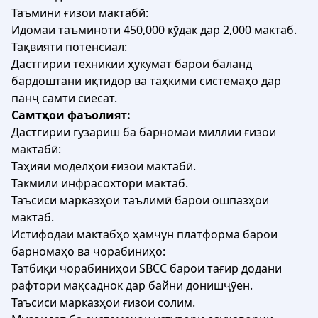
Таъмини ғизои мактабӣ:
Идомаи таъминоти 450,000 кӯдак дар 2,000 мактаб.
Тақвияти потенсиал:
Дастгирии техникии ҳукумат барои баланд
бардоштани иқтидор ва таҳкими системаҳо дар
панҷ самти сиесат.
Самтҳои фаъолият:
Дастгирии гузариш ба барномаи миллии ғизои
мактабӣ:
Таҳияи моделҳои ғизои мактабӣ.
Такмили инфрасохтори мактаб.
Таъсиси марказҳои таълимӣ барои ошпазҳои
мактаб.
Истифодаи мактабҳо ҳамчун платформа барои
барномаҳо ва чорабиниҳо:
Татбиқи чорабиниҳои SBCC барои тағир додани
рафтори мақсаднок дар байни донишҷӯен.
Таъсиси марказҳои ғизои солим.