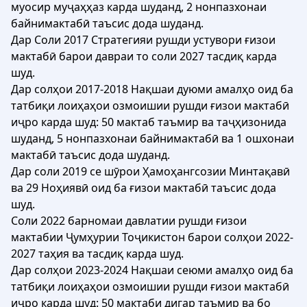
муосир муҷаҳҳаз карда шуданд, 2 нонпазхонаи
байнимактабӣ таъсис дода шуданд.
Дар Соли 2017 Стратегияи рушди устувори ғизои
мактабӣ барои давраи то соли 2027 тасдиқ карда
шуд.
Дар солҳои 2017-2018 Нақшаи дуюми амалҳо оид ба
татбиқи лоиҳаҳои озмоишии рушди ғизои мактабӣ
иҷро карда шуд: 50 мактаб таъмир ва таҷҳизонида
шуданд, 5 нонпазхонаи байнимактабӣ ва 1 ошхонаи
мактабӣ таъсис дода шуданд.
Дар соли 2019 се шӯрои Ҳамоҳангсозии Минтақавӣ
ва 29 Ноҳиявӣ оид ба ғизои мактабӣ таъсис дода
шуд.
Соли 2022 барномаи давлатии рушди ғизои
мактабии Ҷумҳурии Тоҷикистон барои солҳои 2022-
2027 таҳия ва тасдиқ карда шуд.
Дар солҳои 2023-2024 Нақшаи сеюми амалҳо оид ба
татбиқи лоиҳаҳои озмоишии рушди ғизои мактабӣ
иҷро карда шуд: 50 мактаби дигар таъмир ва бо