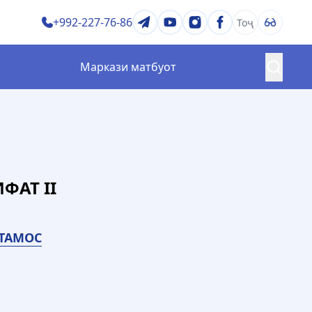
+992-227-76-86
Тоҷ
Маркази матбуот
ратегия ва барномаҳо
Сифати таҳсилот
ӣ
Озмунҳо ва ҷоизаҳо
ртиб ва қоидаҳо
Китобхона
ФАТ II
ТАМОС