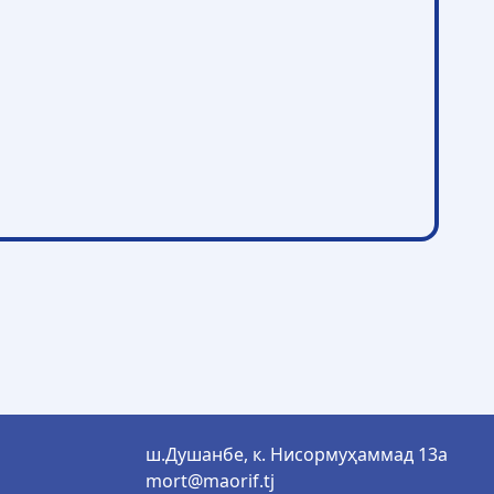
ш.Душанбе, к. Нисормуҳаммад 13а
mort@maorif.tj