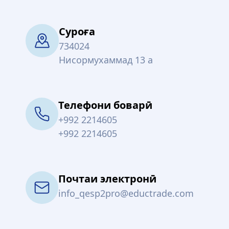
Суроға
734024
Нисормухаммад 13 а
Телефони боварӣ
+992 2214605
+992 2214605
Почтаи электронӣ
info_qesp2pro@eductrade.com