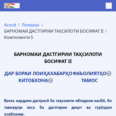
Асосӣ
/
Лоиҳаҳо
/
БАРНОМАИ ДАСТГИРИИ ТАҲСИЛОТИ БОСИФАТ II
/
Компоненти 5
БАРНОМАИ ДАСТГИРИИ ТАҲСИЛОТИ
БОСИФАТ II
ДАР БОРАИ ЛОИҲА
ХАБАРҲО
ФАЪОЛИЯТҲО
КИТОБХОНА
ТАМОС
В
асеъ кардани дастрасӣ ба таҳсилоти ибтидоии касбӣ,
бо
таваҷҷуҳи хоса ба дастгирии деҳот ва гурӯҳҳои
осебпази
р
.