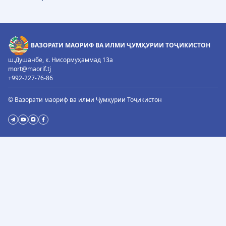
ВАЗОРАТИ МАОРИФ ВА ИЛМИ ҶУМҲУРИИ ТОҶИКИСТОН
ш.Душанбе, к. Нисормуҳаммад 13а
mort@maorif.tj
+992-227-76-86
© Вазорати маориф ва илми Ҷумҳурии Тоҷикистон